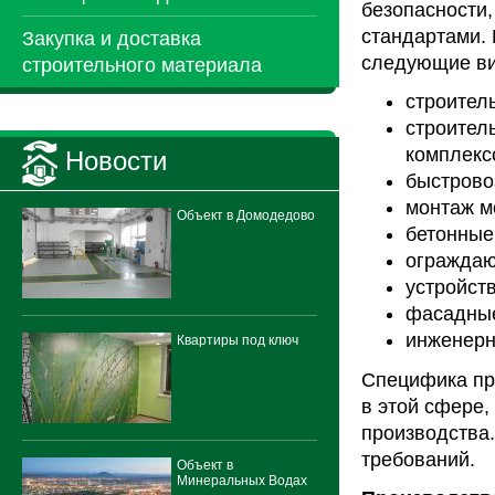
безопасности
стандартами.
Закупка и доставка
следующие ви
строительного материала
строител
строител
комплексо
Новости
быстрово
монтаж м
Объект в Домодедово
бетонные
ограждаю
устройств
фасадные
инженерн
Квартиры под ключ
Специфика пр
в этой сфере,
производства.
требований.
Объект в
Минеральных Водах