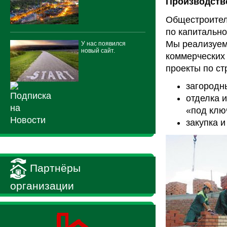
Производств
Общестроител
по капитально
Мы реализуем 
У нас появился
новый сайт.
коммерческих 
проекты по ст
загородны
отделка 
«под клю
закупка и
Партнёры
организации