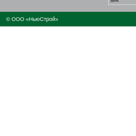
БИК
© ООО «НьюСтрой»